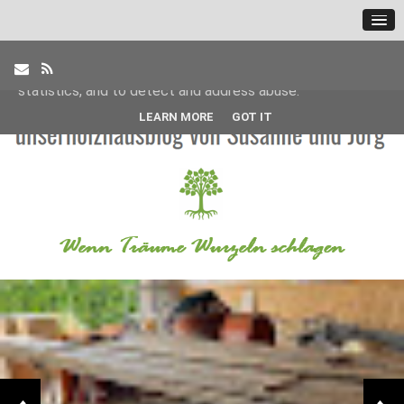
This site uses cookies from Google to deliver its services
and to analyze traffic. Your IP address and user-agent are
shared with Google along with performance and security
metrics to ensure quality of service, generate usage
statistics, and to detect and address abuse.
LEARN MORE
GOT IT