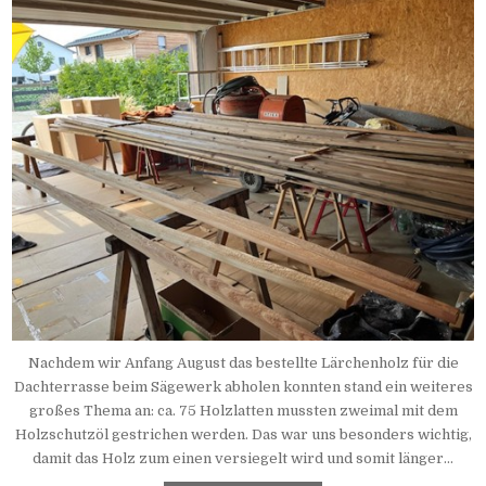
Nachdem wir Anfang August das bestellte Lärchenholz für die
Dachterrasse beim Sägewerk abholen konnten stand ein weiteres
großes Thema an: ca. 75 Holzlatten mussten zweimal mit dem
Holzschutzöl gestrichen werden. Das war uns besonders wichtig,
damit das Holz zum einen versiegelt wird und somit länger...