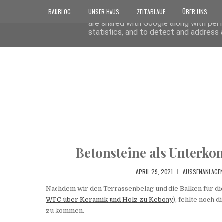
BAUBLOG
UNSER HAUS
ZEITABLAUF
ÜBER UNS
This site uses cookies from Google to 
are shared with Google along with per
statistics, and to detect and address 
Betonsteine als Unterkon
APRIL 29, 2021
AUSSENANLAGEN
Nachdem wir den Terrassenbelag und die Balken für die
WPC über Keramik und Holz zu Kebony
), fehlte noch
zu kommen.