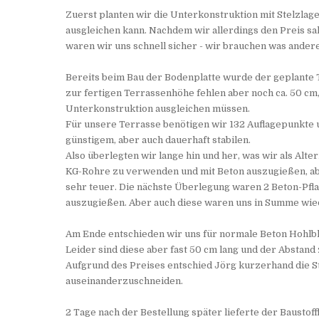
Zuerst planten wir die Unterkonstruktion mit Stelzlag
ausgleichen kann. Nachdem wir allerdings den Preis sa
waren wir uns schnell sicher - wir brauchen was andere
Bereits beim Bau der Bodenplatte wurde der geplante 
zur fertigen Terrassenhöhe fehlen aber noch ca. 50 cm
Unterkonstruktion ausgleichen müssen.
Für unsere Terrasse benötigen wir 132 Auflagepunkte um
günstigem, aber auch dauerhaft stabilen.
Also überlegten wir lange hin und her, was wir als Al
KG-Rohre zu verwenden und mit Beton auszugießen, ab
sehr teuer. Die nächste Überlegung waren 2 Beton-Pfl
auszugießen. Aber auch diese waren uns in Summe wied
Am Ende entschieden wir uns für normale Beton Hohlblo
Leider sind diese aber fast 50 cm lang und der Abstan
Aufgrund des Preises entschied Jörg kurzerhand die S
auseinanderzuschneiden.
2 Tage nach der Bestellung später lieferte der Bausto