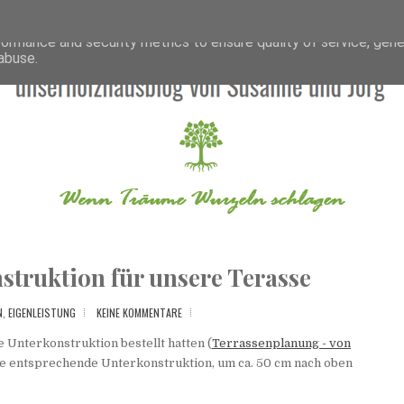
deliver its services and to analyze traffic. Your IP address and 
formance and security metrics to ensure quality of service, gen
abuse.
struktion für unsere Terasse
,
EIGENLEISTUNG
KEINE KOMMENTARE
 Unterkonstruktion bestellt hatten (
Terrassenplanung - von
 die entsprechende Unterkonstruktion, um ca. 50 cm nach oben