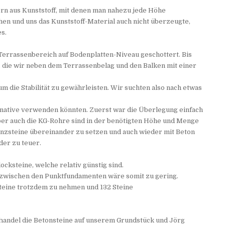
ern aus Kunststoff, mit denen man nahezu jede Höhe
hen und uns das Kunststoff-Material auch nicht überzeugte,
s.
Terrassenbereich auf Bodenplatten-Niveau geschottert. Bis
, die wir neben dem Terrassenbelag und den Balken mit einer
 die Stabilität zu gewährleisten. Wir suchten also nach etwas
ternative verwenden könnten. Zuerst war die Überlegung einfach
er auch die KG-Rohre sind in der benötigten Höhe und Menge
anzsteine übereinander zu setzen und auch wieder mit Beton
er zu teuer.
cksteine, welche relativ günstig sind.
d zwischen den Punktfundamenten wäre somit zu gering.
teine trotzdem zu nehmen und 132 Steine
ffhandel die Betonsteine auf unserem Grundstück und Jörg