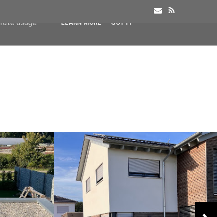
user-agent
erate usage
LEARN MORE
GOT IT