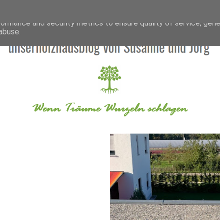
deliver its services and to analyze traffic. Your IP address and 
formance and security metrics to ensure quality of service, gen
abuse.