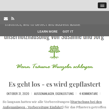
This site uses cookies from Google to deliver its services
and to analyze traffic. Your IP address and user-agent are
shared with Google along with performance and security
metrics to ensure quality of service, generate usage
statistics, and to detect and address abuse.
LEARN MORE
GOT IT
Es geht los - es wird gepflastert
OKTOBER 31, 2020
AUSSENANLAGEN
,
EIGENLEISTUNG
4 KOMMENTARE
So langsam hatten wir alle Vorbereitungen (
Startschuss bei den
Außenanlagen - Vorbereitung Einfahrt
) für das Pflastern getroffen