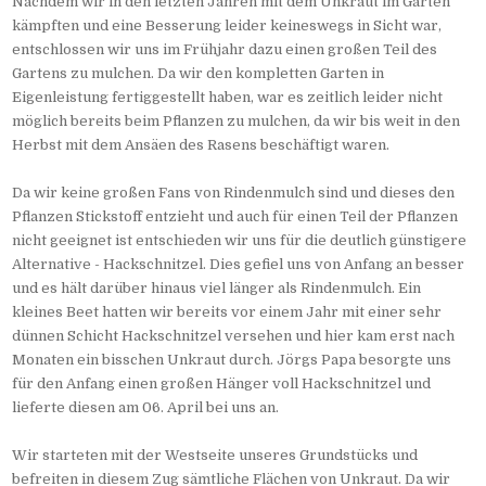
Nachdem wir in den letzten Jahren mit dem Unkraut im Garten
kämpften und eine Besserung leider keineswegs in Sicht war,
entschlossen wir uns im Frühjahr dazu einen großen Teil des
Gartens zu mulchen. Da wir den kompletten Garten in
Eigenleistung fertiggestellt haben, war es zeitlich leider nicht
möglich bereits beim Pflanzen zu mulchen, da wir bis weit in den
Herbst mit dem Ansäen des Rasens beschäftigt waren.
Da wir keine großen Fans von Rindenmulch sind und dieses den
Pflanzen Stickstoff entzieht und auch für einen Teil der Pflanzen
nicht geeignet ist entschieden wir uns für die deutlich günstigere
Alternative - Hackschnitzel. Dies gefiel uns von Anfang an besser
und es hält darüber hinaus viel länger als Rindenmulch. Ein
kleines Beet hatten wir bereits vor einem Jahr mit einer sehr
dünnen Schicht Hackschnitzel versehen und hier kam erst nach
Monaten ein bisschen Unkraut durch. Jörgs Papa besorgte uns
für den Anfang einen großen Hänger voll Hackschnitzel und
lieferte diesen am 06. April bei uns an.
Wir starteten mit der Westseite unseres Grundstücks und
befreiten in diesem Zug sämtliche Flächen von Unkraut. Da wir